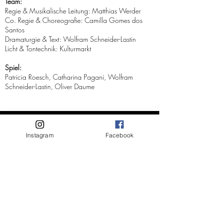
Team:
Regie & Musikalische Leitung: Matthias Werder
Co. Regie & Choreografie: Camilla Gomes dos
Santos
Dramaturgie & Text: Wolfram Schneider-Lastin
Licht & Tontechnik: Kulturmarkt
Spiel:
Patricia Roesch, Catharina Pagani, Wolfram
Schneider-Lastin, Oliver Daume
Instagram
Facebook
RANKING Zürich Trailer
Video abspielen