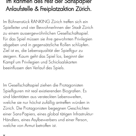
Im Rahmen des Fest der Sanspapier
Anlaufstelle & Freiplatzaktion Zürich.
Im Bühnenstück RANKING Zürich treffen sich ein
Spielleiter und vier BewohnerInnen der Stadt Zürich
zu einem aussergewöhnlichen Gesellschaftsspiel.
Für das Spiel müssen sie ihre gewohnten Privilegien
abgeben und in gegensätzliche Rollen schlüpfen.
Ziel ist es, die Lebensqualität der Spielfigur zu
steigern. Kaum geht das Spiel los, beginnt der
Kampf um Privilegien und Schicksalskarten
beeinflussen den Verlauf des Spiels.
Im Gesellschaftsspiel ziehen die Protagonisten
Spielfiguren mit real existierenden Biografien. Es
sind Identitäten aus versteckten Lebenswelten,
welche sie nur höchst zufällig antreffen würden in
Zürich. Die Protagonisten begegnen Geschichten
einer Sans-Papiers, eines global tätigen Infrastruktur-
Händlers, eines Asylbewerbers und einer Person,
welche von Armut betroffen ist.